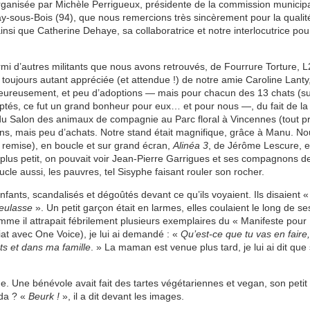
rganisée par Michèle Perrigueux, présidente de la commission municip
nay-sous-Bois (94), que nous remercions très sincèrement pour la qualit
insi que Catherine Dehaye, sa collaboratrice et notre interlocutrice pou
i d’autres militants que nous avons retrouvés, de Fourrure Torture, L
 toujours autant appréciée (et attendue !) de notre amie Caroline Lanty
eureusement, et peu d’adoptions — mais pour chacun des 13 chats (s
ptés, ce fut un grand bonheur pour eux… et pour nous —, du fait de la 
 du Salon des animaux de compagnie au Parc floral à Vincennes (tout pr
ns, mais peu d’achats. Notre stand était magnifique, grâce à Manu. No
remise), en boucle et sur grand écran,
Alinéa 3
, de Jérôme Lescure, e
plus petit, on pouvait voir Jean-Pierre Garrigues et ses compagnons d
e aussi, les pauvres, tel Sisyphe faisant rouler son rocher.
fants, scandalisés et dégoûtés devant ce qu’ils voyaient. Ils disaient 
ueulasse
». Un petit garçon était en larmes, elles coulaient le long de se
mme il attrapait fébrilement plusieurs exemplaires du « Manifeste pour
iat avec One Voice), je lui ai demandé : «
Qu’est-ce que tu vas en faire,
ts et dans ma famille
. » La maman est venue plus tard, je lui ai dit que
. Une bénévole avait fait des tartes végétariennes et vegan, son petit
ida ? «
Beurk !
», il a dit devant les images.