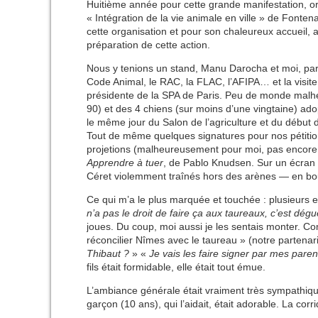
Huitième année pour cette grande manifestation, o
« Intégration de la vie animale en ville » de Fonte
cette organisation et pour son chaleureux accueil, a
préparation de cette action.
Nous y tenions un stand, Manu Darocha et moi, parm
Code Animal, le RAC, la FLAC, l’AFIPA… et la visite
présidente de la SPA de Paris. Peu de monde malh
90) et des 4 chiens (sur moins d’une vingtaine) ado
le même jour du Salon de l’agriculture et du début
Tout de même quelques signatures pour nos pétitio
projetions (malheureusement pour moi, pas encore 
Apprendre à tuer
, de Pablo Knudsen. Sur un écran 
Céret violemment traînés hors des arènes — en boucl
Ce qui m’a le plus marquée et touchée : plusieurs en
n’a pas le droit de faire ça aux taureaux, c’est dég
joues. Du coup, moi aussi je les sentais monter. Co
réconcilier Nîmes avec le taureau » (notre partenar
Thibaut ?
» «
Je vais les faire signer par mes paren
fils était formidable, elle était tout émue.
L’ambiance générale était vraiment très sympathique
garçon (10 ans), qui l’aidait, était adorable. La corr