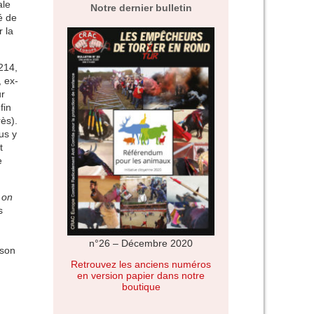
ale
Notre dernier bulletin
é de
r la
214,
, ex-
ur
fin
ès).
us y
t
e
«
on
s
n°26 – Décembre 2020
 son
Retrouvez les anciens numéros
en version papier dans notre
boutique