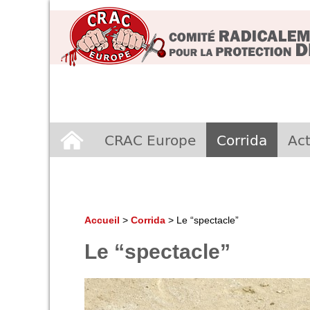
Aller
CRAC Europe
Corrida
Act
au
contenu
Accueil
>
Corrida
>
Le “spectacle”
Le “spectacle”