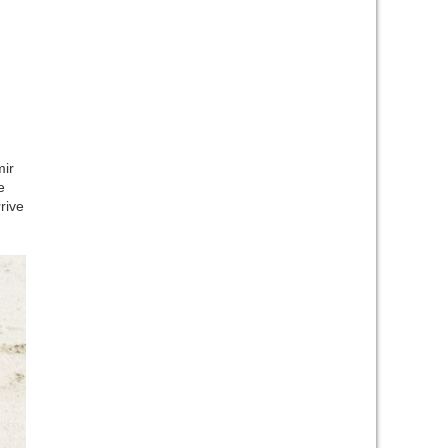
mir
e
rive