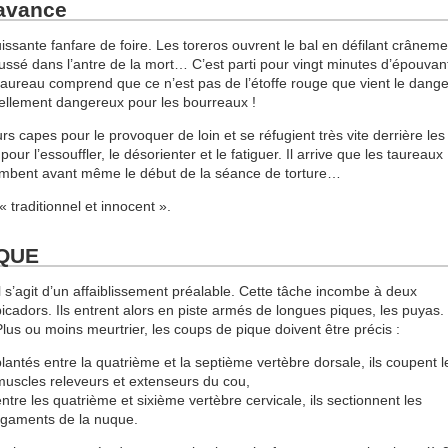
’avance
ssante fanfare de foire. Les toreros ouvrent le bal en défilant crâneme
ussé dans l’antre de la mort… C’est parti pour vingt minutes d’épouvant
 taureau comprend que ce n’est pas de l’étoffe rouge que vient le dange
ellement dangereux pour les bourreaux !
eurs capes pour le provoquer de loin et se réfugient très vite derrière les
pour l’essouffler, le désorienter et le fatiguer. Il arrive que les taureaux
s tombent avant même le début de la séance de torture…
traditionnel et innocent ».
IQUE
Il s’agit d’un affaiblissement préalable. Cette tâche incombe à deux
picadors. Ils entrent alors en piste armés de longues piques, les puyas.
Plus ou moins meurtrier, les coups de pique doivent être précis :
plantés entre la quatrième et la septième vertèbre dorsale, ils coupent l
muscles releveurs et extenseurs du cou,
entre les quatrième et sixième vertèbre cervicale, ils sectionnent les
ligaments de la nuque.