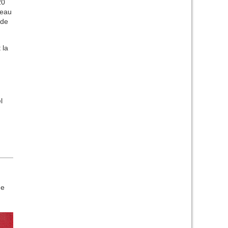
20
reau
 de
 la
l
de