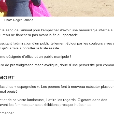
Photo Roger Lahana
r le sang de l’animal pour l’empêcher d’avoir une hémorragie interne su
taureau ne flanchera pas avant la fin du spectacle.
suscitant l’admiration d’un public tellement ébloui par les couleurs vives
’il arrive à occulter la triste réalité.
me désignée d’office et un public manipulé !
éro de prestidigitation machiavélique, doué d’une perversité peu comm
E MORT
rridas dites « espagnoles ». Les peones font à nouveau exécuter plusieur
imal épuisé.
t et de sa veste lumineuse, il attire les regards. Gigotant dans des
ouvent les femmes par ses exhibitions presque indécentes.
ommencer.