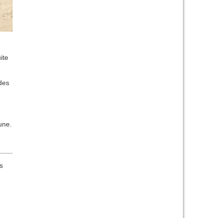
ite
 des
une.
s