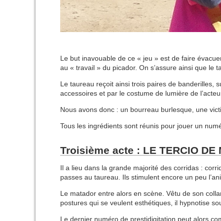
Le but inavouable de ce « jeu » est de faire évacue
au « travail » du picador. On s’assure ainsi que le 
Le taureau reçoit ainsi trois paires de banderilles, 
accessoires et par le costume de lumière de l’acteur qu
Nous avons donc : un bourreau burlesque, une victi
Tous les ingrédients sont réunis pour jouer un num
Troisième acte : LE TERCIO D
Il a lieu dans la grande majorité des corridas : co
passes au taureau. Ils stimulent encore un peu l’an
Le matador entre alors en scène. Vêtu de son collan
postures qui se veulent esthétiques, il hypnotise s
Le dernier numéro de prestidigitation peut alors c