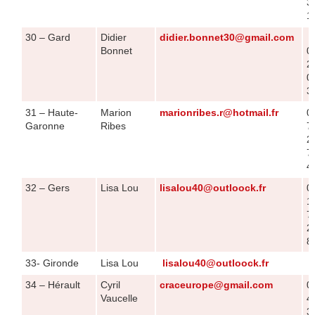
3
1
30 – Gard
Didier
didier.bonnet30@gmail.com
0
Bonnet
0
2
0
3
31 – Haute-
Marion
marionribes.r@hotmail.fr
0
Garonne
Ribes
7
2
7
4
32 – Gers
Lisa Lou
lisalou40@outloock.fr
0
1
7
2
8
33- Gironde
Lisa Lou
lisalou40@outloock.fr
34 – Hérault
Cyril
craceurope@gmail.com
0
Vaucelle
4
3