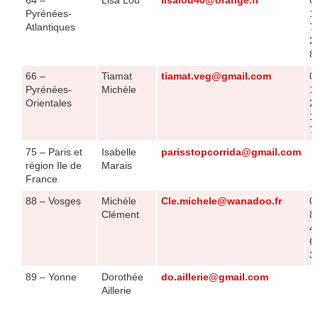
64 –
Lisa Lou
lisalou40@orange.fr
0
Pyrénées-
1
Atlantiques
7
2
8
66 –
Tiamat
tiamat.veg@gmail.com
0
Pyrénées-
Michèle
1
Orientales
2
1
7
75 – Paris et
Isabelle
parisstopcorrida@gmail.com
région Ile de
Marais
France
88 – Vosges
Michèle
Cle.michele@wanadoo.fr
0
Clément
8
4
6
3
89 – Yonne
Dorothée
do.aillerie@gmail.com
Aillerie