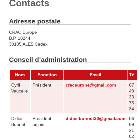
Contacts
Adresse postale
CRAC Europe
B.P. 10244
30105 ALES Cedex
Conseil d’administration
Nom
Fonction
Email
Tél
Cyril
Président
craceurope@gmail.com
07
Vaucelle
49
33
75
34
Didier
Président
didier.bonnet30@gmail.com
06
Bonnet
adjoint
09
21
02