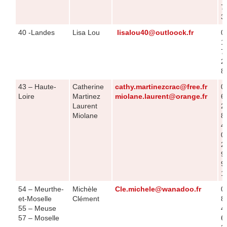
7
3
40 -Landes
Lisa Lou
lisalou40@outloock.fr
0
1
7
2
8
43 – Haute-
Catherine
cathy.martinezcrac@free.fr
0
Loire
Martinez
miolane.laurent@orange.fr
6
Laurent
2
Miolane
8
4
0
2
9
9
1
54 – Meurthe-
Michèle
Cle.michele@wanadoo.fr
0
et-Moselle
Clément
8
55 – Meuse
4
57 – Moselle
6