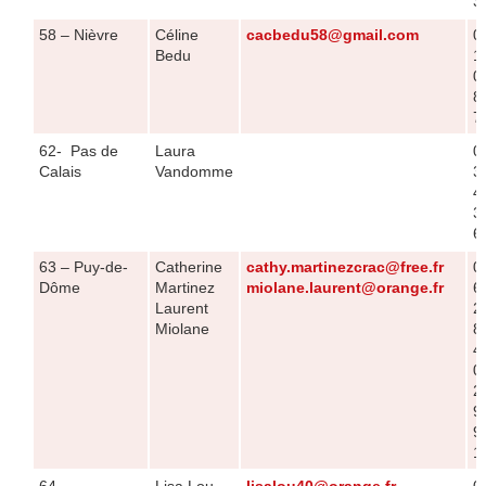
3
58 – Nièvre
Céline
cacbedu58@gmail.com
0
Bedu
1
0
8
7
62- Pas de
Laura
0
Calais
Vandomme
3
4
3
6
63 – Puy-de-
Catherine
cathy.martinezcrac@free.fr
0
Dôme
Martinez
miolane.laurent@orange.fr
6
Laurent
2
Miolane
8
4
0
2
9
9
1