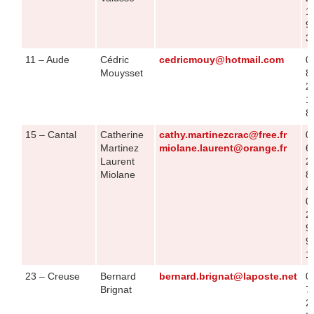
1
9
3
11 – Aude
Cédric
cedricmouy@hotmail.com
0
Mouysset
8
2
1
8
15 – Cantal
Catherine
cathy.martinezcrac@free.fr
0
Martinez
miolane.laurent@orange.fr
6
Laurent
2
Miolane
8
4
0
2
9
9
1
23 – Creuse
Bernard
bernard.brignat@laposte.net
0
Brignat
7
2