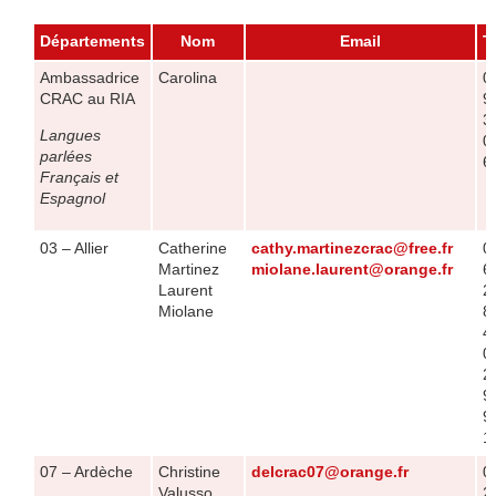
Départements
Nom
Email
T
Ambassadrice
Carolina
0
CRAC au RIA
9
3
Langues
0
parlées
6
Français et
Espagnol
03 – Allier
Catherine
cathy.martinezcrac@free.fr
0
Martinez
miolane.laurent@orange.fr
6
Laurent
2
Miolane
8
4
0
2
9
9
1
07 – Ardèche
Christine
delcrac07@orange.fr
0
Valusso
2