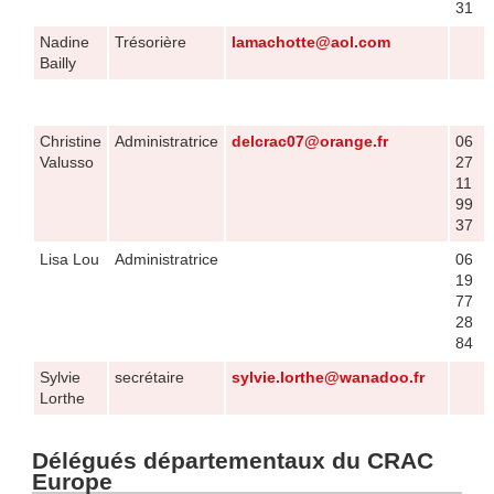
31
Nadine
Trésorière
lamachotte@aol.com
Bailly
Christine
Administratrice
delcrac07@orange.fr
06
Valusso
27
11
99
37
Lisa Lou
Administratrice
06
19
77
28
84
Sylvie
secrétaire
sylvie.lorthe@wanadoo.fr
Lorthe
Délégués départementaux du CRAC
Europe