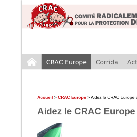
Aller
CRAC Europe
Corrida
Act
au
contenu
Accueil
>
CRAC Europe
>
Aidez le CRAC Europe à 
Aidez le CRAC Europe à 