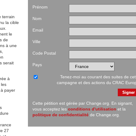
Prénom
 terrain
Nom
u la cible
aux.
Email
ment le
s de
Ville
ons à une
s,
Code Postal
en
s serait
Pays
Tenez-moi au courant des suites de cet
crée à
campagne et des actions du CRAC Euro
 les
 à payer
Cette pétition est gérée par Change.org. En signant,
s
vous acceptez les
conditions d'utilisation
et la
édure
politique de confidentialité
de Change.org.
 France
le 27