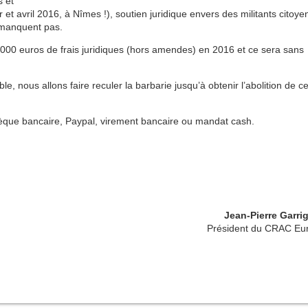
s et
et avril 2016, à Nîmes !), soutien juridique envers des militants citoye
e manquent pas.
000 euros de frais juridiques (hors amendes) en 2016 et ce sera sans
e, nous allons faire reculer la barbarie jusqu’à obtenir l’abolition de c
que bancaire, Paypal, virement bancaire ou mandat cash.
Jean-Pierre Garri
Président du CRAC Eu