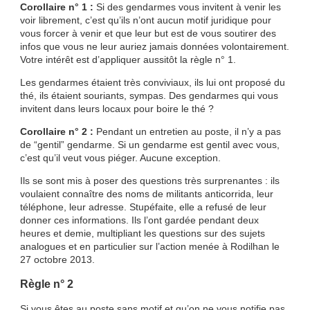
Corollaire n° 1 :
Si des gendarmes vous invitent à venir les
voir librement, c’est qu’ils n’ont aucun motif juridique pour
vous forcer à venir et que leur but est de vous soutirer des
infos que vous ne leur auriez jamais données volontairement.
Votre intérêt est d’appliquer aussitôt la règle n° 1.
Les gendarmes étaient très conviviaux, ils lui ont proposé du
thé, ils étaient souriants, sympas. Des gendarmes qui vous
invitent dans leurs locaux pour boire le thé ?
Corollaire n° 2 :
Pendant un entretien au poste, il n’y a pas
de “gentil” gendarme. Si un gendarme est gentil avec vous,
c’est qu’il veut vous piéger. Aucune exception.
Ils se sont mis à poser des questions très surprenantes : ils
voulaient connaître des noms de militants anticorrida, leur
téléphone, leur adresse. Stupéfaite, elle a refusé de leur
donner ces informations. Ils l’ont gardée pendant deux
heures et demie, multipliant les questions sur des sujets
analogues et en particulier sur l’action menée à Rodilhan le
27 octobre 2013.
Règle n° 2
Si vous êtes au poste sans motif et qu’on ne vous notifie pas