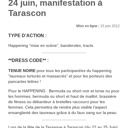
24 juin, manifestation à
Tarascon
Mise en ligne :
15 juin 2012
TYPE D’ACTION :
Happening “mise en scène”, banderoles, tracts.
**DRESS CODE** :
TENUE NOIRE
pour tous les participant/es du happening
“taureaux torturés et massacrés” et pour les porteurs des
pancartes lettres !
Pour le HAPPENING : Bermuda ou short noir et torse nu pour
les hommes, bermuda ou short et haut de maillot, brassière
de fitness ou débardeur à bretelles raccourci pour les
femmes. Cela permettra de rendre plus visible l’aspect
ensanglanté des taureaux grâce à du faux sang sur la peau.
Lors de la fête de la Tarasque à Tarascon (du 22 au 25 Juin),