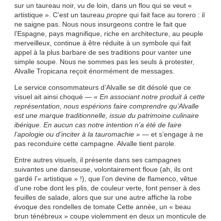
sur un taureau noir, vu de loin, dans un flou qui se veut «
artistique ». C’est un taureau
propre
qui fait face au torero : il
ne saigne pas. Nous nous insurgeons contre le fait que
l’Espagne, pays magnifique, riche en architecture, au peuple
merveilleux, continue à être réduite à un symbole qui fait
appel à la plus barbare de ses traditions pour vanter une
simple soupe. Nous ne sommes pas les seuls à protester,
Alvalle Tropicana reçoit énormément de messages.
Le service consommateurs d’Alvalle se dit désolé que ce
visuel ait ainsi choqué —
« En associant notre produit à cette
représentation, nous espérions faire comprendre qu’Alvalle
est une marque traditionnelle, issue du patrimoine culinaire
ibérique. En aucun cas notre intention n’a été de faire
l’apologie ou d’inciter à la tauromachie »
— et s’engage à ne
pas reconduire cette campagne. Alvalle tient parole.
Entre autres visuels, il présente dans ses campagnes
suivantes une danseuse, volontairement floue (ah, ils ont
gardé l’« artistique » !), que l’on devine de flamenco, vêtue
d’une robe dont les plis, de couleur verte, font penser à des
feuilles de salade, alors que sur une autre affiche la robe
évoque des rondelles de tomate Cette année, un « beau
brun ténébreux » coupe violemment en deux un monticule de