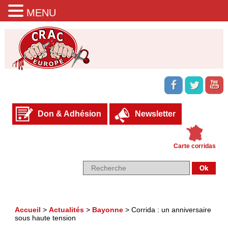
MENU
Don & Adhésion
Newsletter
Carte corridas
Accueil
>
Actualités
>
Bayonne
>
Corrida : un anniversaire
sous haute tension