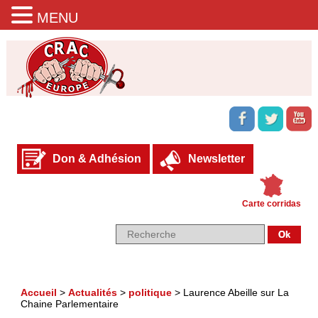
MENU
Don & Adhésion
Newsletter
Carte corridas
Accueil
>
Actualités
>
politique
>
Laurence Abeille sur La
Chaine Parlementaire