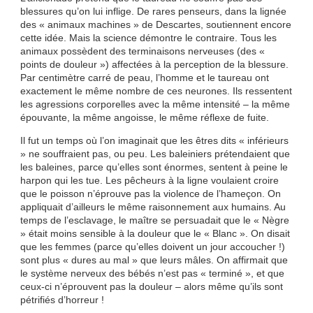
blessures qu’on lui inflige. De rares penseurs, dans la lignée
des « animaux machines » de Descartes, soutiennent encore
cette idée. Mais la science démontre le contraire. Tous les
animaux possèdent des terminaisons nerveuses (des «
points de douleur ») affectées à la perception de la blessure.
Par centimètre carré de peau, l’homme et le taureau ont
exactement le même nombre de ces neurones. Ils ressentent
les agressions corporelles avec la même intensité – la même
épouvante, la même angoisse, le même réflexe de fuite.
Il fut un temps où l’on imaginait que les êtres dits « inférieurs
» ne souffraient pas, ou peu. Les baleiniers prétendaient que
les baleines, parce qu’elles sont énormes, sentent à peine le
harpon qui les tue. Les pêcheurs à la ligne voulaient croire
que le poisson n’éprouve pas la violence de l’hameçon. On
appliquait d’ailleurs le même raisonnement aux humains. Au
temps de l’esclavage, le maître se persuadait que le « Nègre
» était moins sensible à la douleur que le « Blanc ». On disait
que les femmes (parce qu’elles doivent un jour accoucher !)
sont plus « dures au mal » que leurs mâles. On affirmait que
le système nerveux des bébés n’est pas « terminé », et que
ceux-ci n’éprouvent pas la douleur – alors même qu’ils sont
pétrifiés d’horreur !