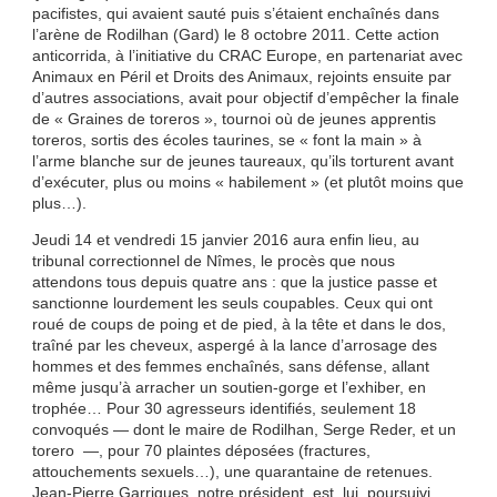
pacifistes, qui avaient sauté puis s’étaient enchaînés dans
l’arène de Rodilhan (Gard) le 8 octobre 2011. Cette action
anticorrida, à l’initiative du CRAC Europe, en partenariat avec
Animaux en Péril et Droits des Animaux, rejoints ensuite par
d’autres associations, avait pour objectif d’empêcher la finale
de « Graines de toreros », tournoi où de jeunes apprentis
toreros, sortis des écoles taurines, se « font la main » à
l’arme blanche sur de jeunes taureaux, qu’ils torturent avant
d’exécuter, plus ou moins « habilement » (et plutôt moins que
plus…).
Jeudi 14 et vendredi 15 janvier 2016 aura enfin lieu, au
tribunal correctionnel de Nîmes, le procès que nous
attendons tous depuis quatre ans : que la justice passe et
sanctionne lourdement les seuls coupables. Ceux qui ont
roué de coups de poing et de pied, à la tête et dans le dos,
traîné par les cheveux, aspergé à la lance d’arrosage des
hommes et des femmes enchaînés, sans défense, allant
même jusqu’à arracher un soutien-gorge et l’exhiber, en
trophée… Pour 30 agresseurs identifiés, seulement 18
convoqués — dont le maire de Rodilhan, Serge Reder, et un
torero —, pour 70 plaintes déposées (fractures,
attouchements sexuels…), une quarantaine de retenues.
Jean-Pierre Garrigues, notre président, est, lui, poursuivi