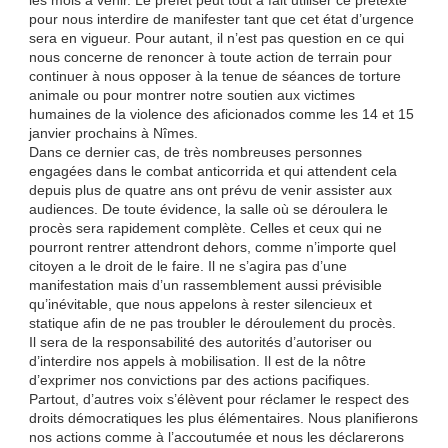
les mois à venir. Le préfet peut tout à fait utiliser ce prétexte
pour nous interdire de manifester tant que cet état d’urgence
sera en vigueur. Pour autant, il n’est pas question en ce qui
nous concerne de renoncer à toute action de terrain pour
continuer à nous opposer à la tenue de séances de torture
animale ou pour montrer notre soutien aux victimes
humaines de la violence des aficionados comme les 14 et 15
janvier prochains à Nîmes.
Dans ce dernier cas, de très nombreuses personnes
engagées dans le combat anticorrida et qui attendent cela
depuis plus de quatre ans ont prévu de venir assister aux
audiences. De toute évidence, la salle où se déroulera le
procès sera rapidement complète. Celles et ceux qui ne
pourront rentrer attendront dehors, comme n’importe quel
citoyen a le droit de le faire. Il ne s’agira pas d’une
manifestation mais d’un rassemblement aussi prévisible
qu’inévitable, que nous appelons à rester silencieux et
statique afin de ne pas troubler le déroulement du procès.
Il sera de la responsabilité des autorités d’autoriser ou
d’interdire nos appels à mobilisation. Il est de la nôtre
d’exprimer nos convictions par des actions pacifiques.
Partout, d’autres voix s’élèvent pour réclamer le respect des
droits démocratiques les plus élémentaires. Nous planifierons
nos actions comme à l’accoutumée et nous les déclarerons