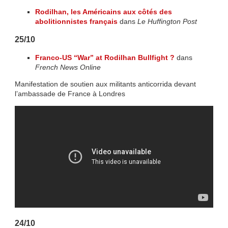
Rodilhan, les Américains aux côtés des
abolitionnistes français
dans
Le Huffington Post
25/10
Franco-US “War” at Rodilhan Bullfight ?
dans
French News Online
Manifestation de soutien aux militants anticorrida devant
l’ambassade de France à Londres
24/10