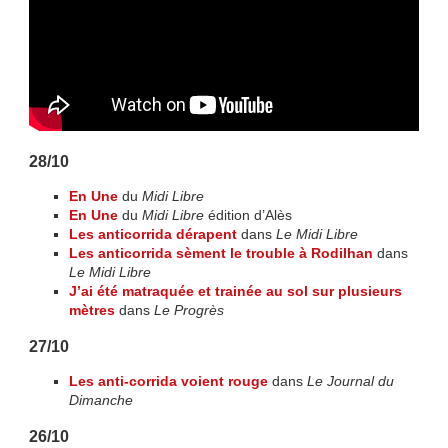
28/10
En Une
du
Midi Libre
En Une
du
Midi Libre
édition d’Alès
Les anticorrida dérapent
dans
Le Midi Libre
Les anticorrida sèment le trouble à Rodilhan
dans
Le Midi Libre
J’ai été matraquée et trainée au sol sur plusieurs
mètres
dans
Le Progrès
27/10
Les anti-corrida voient rouge
dans
Le Journal du
Dimanche
26/10