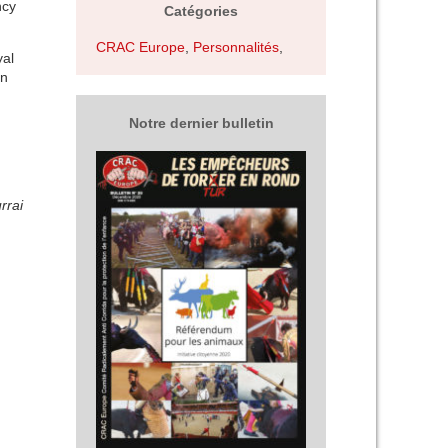
ncy
Catégories
CRAC Europe
,
Personnalités
,
yal
in
Notre dernier bulletin
rrai