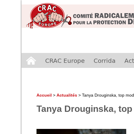
Aller
CRAC Europe
Corrida
Act
au
contenu
Accueil
>
Actualités
>
Tanya Drouginska, top mode
Tanya Drouginska, top