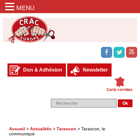
MENU
Don & Adhésion
Newsletter
Carte corridas
Accueil
>
Actualités
>
Tarascon
>
Tarascon, le
communiqué