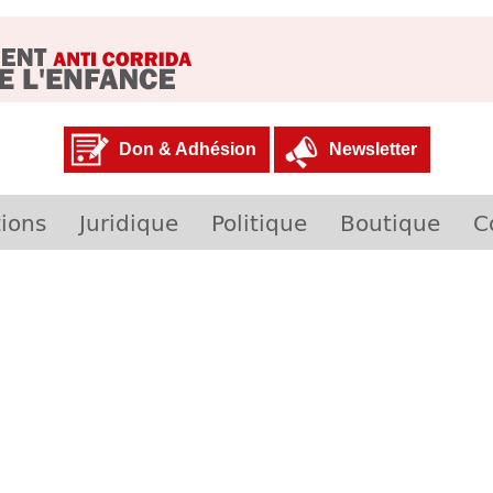
Don & Adhésion
Newsletter
ions
Juridique
Politique
Boutique
C