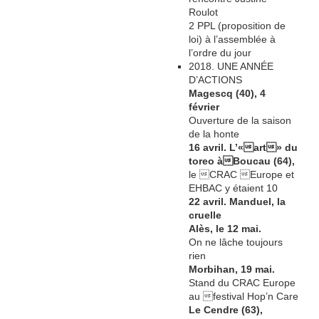
Roulot
2 PPL (proposition de
loi) à l’assemblée à
l’ordre du jour
2018. UNE ANNÉE
D’ACTIONS
Magescq (40), 4
février
Ouverture de la saison
de la honte
16 avril. L’«art» du
toreo àBoucau (64),
le CRAC Europe et
EHBAC y étaient 10
22 avril. Manduel, la
cruelle
Alès, le 12 mai.
On ne lâche toujours
rien
Morbihan, 19 mai.
Stand du CRAC Europe
au festival Hop’n Care
Le Cendre (63),