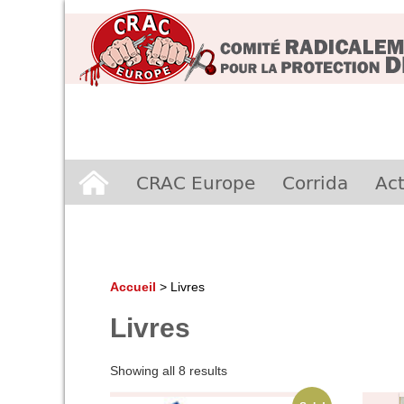
Aller
CRAC Europe
Corrida
Act
au
contenu
Accueil
>
Livres
Livres
Showing all 8 results