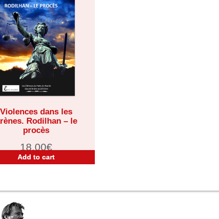
Violences dans les
rènes. Rodilhan – le
procès
18,00
€
Add to cart