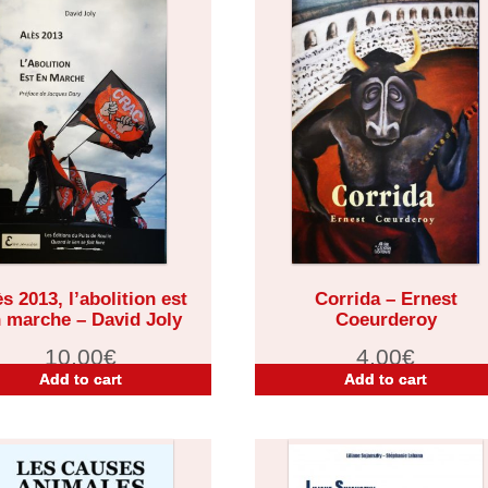
s 2013, l’abolition est
Corrida – Ernest
 marche – David Joly
Coeurderoy
10,00
€
4,00
€
Add to cart
Add to cart