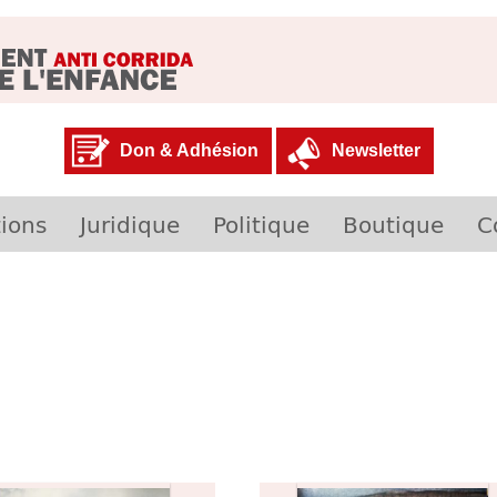
Don & Adhésion
Newsletter
ions
Juridique
Politique
Boutique
C