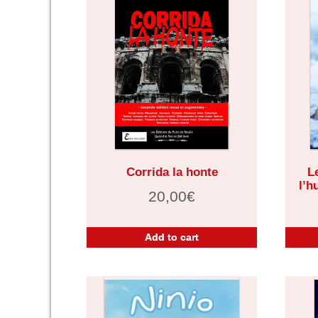
Corrida la honte
L
l’h
20,00
€
Add to cart