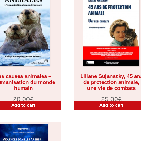
es causes animales –
Liliane Sujanszky, 45 an
umanisation du monde
de protection animale,
humain
une vie de combats
20,00
€
25,00
€
Add to cart
Add to cart