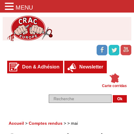
MENU
Don & Adhésion
Newsletter
Carte corridas
Accueil
>
Comptes rendus
> >
mai