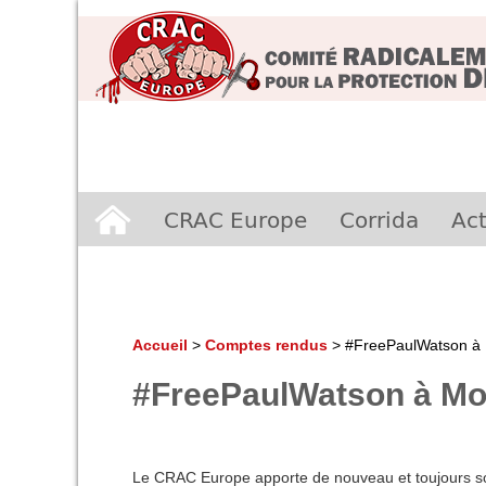
Aller
CRAC Europe
Corrida
Act
au
contenu
Accueil
>
Comptes rendus
>
#FreePaulWatson à M
#FreePaulWatson à Mont
Le CRAC Europe apporte de nouveau et toujours son