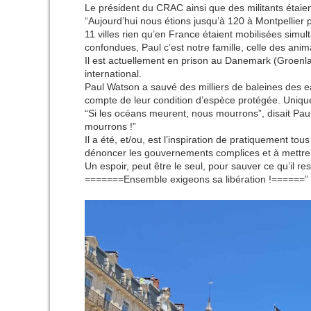
Le président du CRAC ainsi que des militants étaient
“Aujourd’hui nous étions jusqu’à 120 à Montpellier
11 villes rien qu’en France étaient mobilisées simu
confondues, Paul c’est notre famille, celle des anim
Il est actuellement en prison au Danemark (Groenla
international.
Paul Watson a sauvé des milliers de baleines des ea
compte de leur condition d’espèce protégée. Uniqu
“Si les océans meurent, nous mourrons”, disait Pau
mourrons !”
Il a été, et/ou, est l’inspiration de pratiquement to
dénoncer les gouvernements complices et à mettre
Un espoir, peut être le seul, pour sauver ce qu’il re
=======Ensemble exigeons sa libération !======”