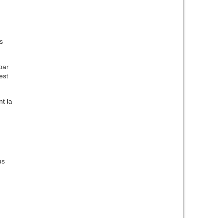
s
par
est
nt la
us