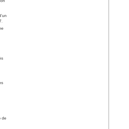
ion
d’un
7.
ne
ès
es
p de