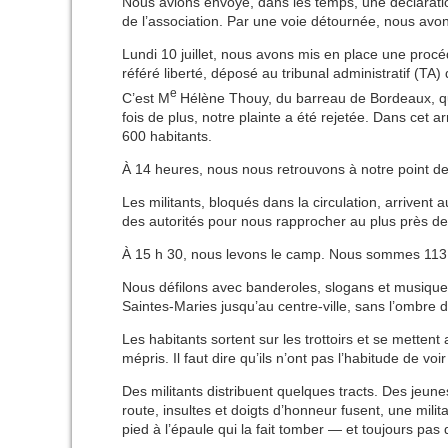
Nous avions envoyé, dans les temps, une déclarati
de l’association. Par une voie détournée, nous avon
Lundi 10 juillet, nous avons mis en place une procé
référé liberté, déposé au tribunal administratif (TA)
e
C’est M
Hélène Thouy, du barreau de Bordeaux, qui
fois de plus, notre plainte a été rejetée. Dans cet
600 habitants.
À 14 heures, nous nous retrouvons à notre point d
Les militants, bloqués dans la circulation, arriven
des autorités pour nous rapprocher au plus près de
À 15 h 30, nous levons le camp. Nous sommes 113 m
Nous défilons avec banderoles, slogans et musique 
Saintes-Maries jusqu’au centre-ville, sans l’ombre d’
Les habitants sortent sur les trottoirs et se mette
mépris. Il faut dire qu’ils n’ont pas l’habitude de v
Des militants distribuent quelques tracts. Des jeune
route, insultes et doigts d’honneur fusent, une mil
pied à l’épaule qui la fait tomber — et toujours pas 