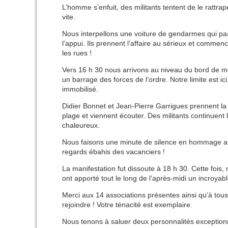
L’homme s’enfuit, des militants tentent de le rattrape
vite.
Nous interpellons une voiture de gendarmes qui passa
l’appui. Ils prennent l’affaire au sérieux et comme
les rues !
Vers 16 h 30 nous arrivons au niveau du bord de m
un barrage des forces de l’ordre. Notre limite est i
immobilisé.
Didier Bonnet et Jean-Pierre Garrigues prennent la pa
plage et viennent écouter. Des militants continuent la
chaleureux.
Nous faisons une minute de silence en hommage aux 
regards ébahis des vacanciers !
La manifestation fut dissoute à 18 h 30. Cette foi
ont apporté tout le long de l’après-midi un incroyabl
Merci aux 14 associations présentes ainsi qu’à tous 
rejoindre ! Votre ténacité est exemplaire.
Nous tenons à saluer deux personnalités exceptionn