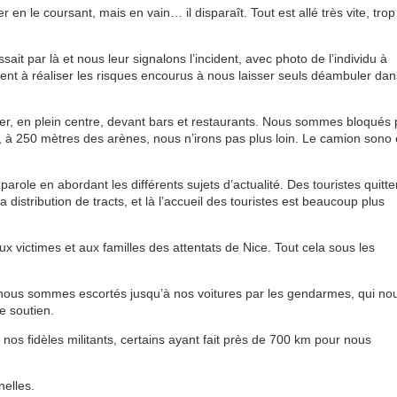
r en le coursant, mais en vain… il disparaît. Tout est allé très vite, trop
it par là et nous leur signalons l’incident, avec photo de l’individu à
ncent à réaliser les risques encourus à nous laisser seuls déambuler dan
er, en plein centre, devant bars et restaurants. Nous sommes bloqués 
ci, à 250 mètres des arènes, nous n’irons pas plus loin. Le camion sono 
role en abordant les différents sujets d’actualité. Des touristes quitte
 distribution de tracts, et là l’accueil des touristes est beaucoup plus
victimes et aux familles des attentats de Nice. Tout cela sous les
s, nous sommes escortés jusqu’à nos voitures par les gendarmes, qui no
e soutien.
nos fidèles militants, certains ayant fait près de 700 km pour nous
elles.