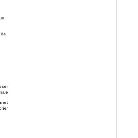
ue,
i de
sser
onale
nnet
orier