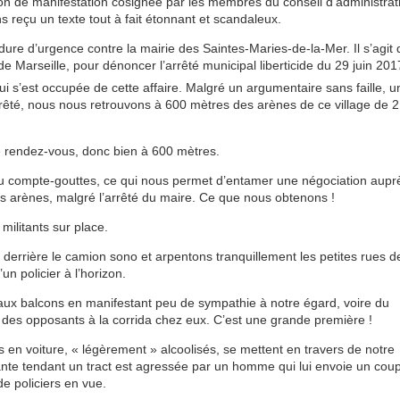
on de manifestation cosignée par les membres du conseil d’administrat
s reçu un texte tout à fait étonnant et scandaleux.
dure d’urgence contre la mairie des Saintes-Maries-de-la-Mer. Il s’agit 
 de Marseille, pour dénoncer l’arrêté municipal liberticide du 29 juin 201
 s’est occupée de cette affaire. Malgré un argumentaire sans faille, u
 arrêté, nous nous retrouvons à 600 mètres des arènes de ce village de 2
e rendez-vous, donc bien à 600 mètres.
t au compte-gouttes, ce qui nous permet d’entamer une négociation aupr
s arènes, malgré l’arrêté du maire. Ce que nous obtenons !
ilitants sur place.
derrière le camion sono et arpentons tranquillement les petites rues d
un policier à l’horizon.
nt aux balcons en manifestant peu de sympathie à notre égard, voire du
oir des opposants à la corrida chez eux. C’est une grande première !
s en voiture, « légèrement » alcoolisés, se mettent en travers de notre
itante tendant un tract est agressée par un homme qui lui envoie un cou
de policiers en vue.