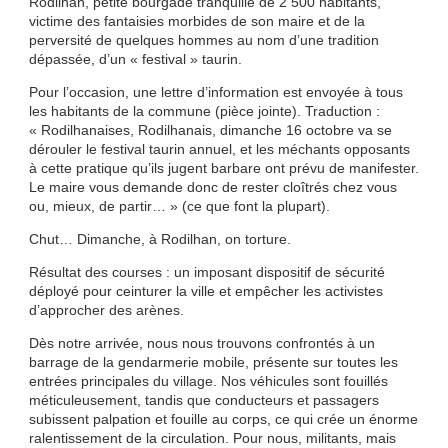
Rodilhan, petite bourgade tranquille de 2 500 habitants,
victime des fantaisies morbides de son maire et de la
perversité de quelques hommes au nom d’une tradition
dépassée, d’un « festival » taurin.
Pour l’occasion, une lettre d’information est envoyée à tous
les habitants de la commune (pièce jointe). Traduction :
« Rodilhanaises, Rodilhanais, dimanche 16 octobre va se
dérouler le festival taurin annuel, et les méchants opposants
à cette pratique qu’ils jugent barbare ont prévu de manifester.
Le maire vous demande donc de rester cloîtrés chez vous
ou, mieux, de partir… » (ce que font la plupart).
Chut… Dimanche, à Rodilhan, on torture.
Résultat des courses : un imposant dispositif de sécurité
déployé pour ceinturer la ville et empêcher les activistes
d’approcher des arènes.
Dès notre arrivée, nous nous trouvons confrontés à un
barrage de la gendarmerie mobile, présente sur toutes les
entrées principales du village. Nos véhicules sont fouillés
méticuleusement, tandis que conducteurs et passagers
subissent palpation et fouille au corps, ce qui crée un énorme
ralentissement de la circulation. Pour nous, militants, mais