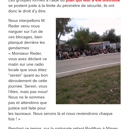
Les groupes formés à l’aide du
plan qui leur a été distribué
se postent juste à la limite du périmètre de sécurité, ils ont
donc le droit d’y être.
Nous interpellons M.
Reder venu nous
narguer sur l’un de
ces blocages, bien
planqué derrière les
gendarmes :
« Monsieur Reder,
vous avez déclaré ce
matin sur une radio
locale que vous étiez
“serein” quant au bon
déroulement de cette
journée. Serein, vous
l’êtes, mais pas nous!
Nous ne le sommes
pas et attendons que
justice soit faite pour
les taureaux. Nous serons là et nous reviendrons chaque
fois ! »
Pendant ce temps, sur la nationale reliant Rodilhan à Nîmes,