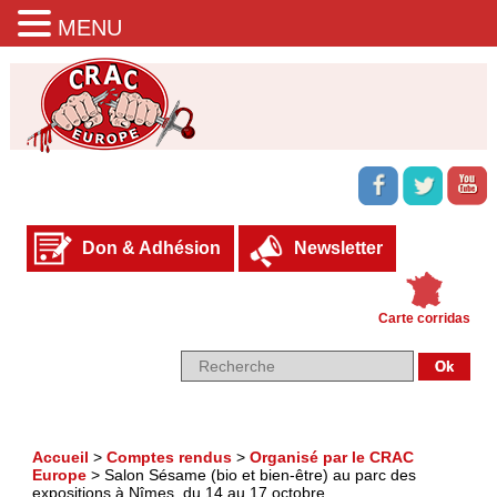
MENU
Don & Adhésion
Newsletter
Carte corridas
Accueil
>
Comptes rendus
>
Organisé par le CRAC
Europe
>
Salon Sésame (bio et bien-être) au parc des
expositions à Nîmes, du 14 au 17 octobre