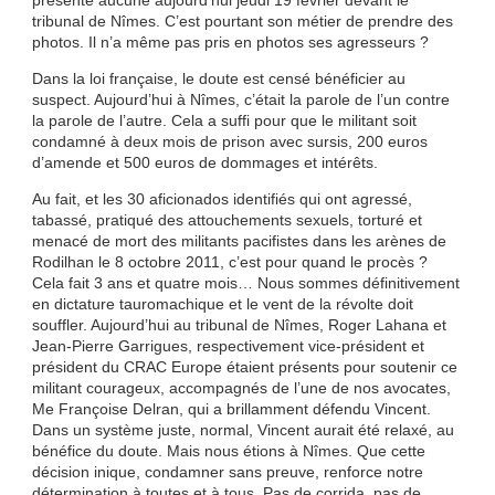
présenté aucune aujourd’hui jeudi 19 février devant le
tribunal de Nîmes. C’est pourtant son métier de prendre des
photos. Il n’a même pas pris en photos ses agresseurs ?
Dans la loi française, le doute est censé bénéficier au
suspect. Aujourd’hui à Nîmes, c’était la parole de l’un contre
la parole de l’autre. Cela a suffi pour que le militant soit
condamné à deux mois de prison avec sursis, 200 euros
d’amende et 500 euros de dommages et intérêts.
Au fait, et les 30 aficionados identifiés qui ont agressé,
tabassé, pratiqué des attouchements sexuels, torturé et
menacé de mort des militants pacifistes dans les arènes de
Rodilhan le 8 octobre 2011, c’est pour quand le procès ?
Cela fait 3 ans et quatre mois… Nous sommes définitivement
en dictature tauromachique et le vent de la révolte doit
souffler. Aujourd’hui au tribunal de Nîmes, Roger Lahana et
Jean-Pierre Garrigues, respectivement vice-président et
président du CRAC Europe étaient présents pour soutenir ce
militant courageux, accompagnés de l’une de nos avocates,
Me Françoise Delran, qui a brillamment défendu Vincent.
Dans un système juste, normal, Vincent aurait été relaxé, au
bénéfice du doute. Mais nous étions à Nîmes. Que cette
décision inique, condamner sans preuve, renforce notre
détermination à toutes et à tous. Pas de corrida, pas de