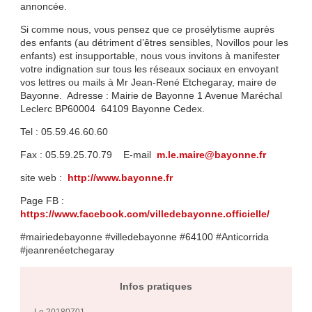
annoncée.
Si comme nous, vous pensez que ce prosélytisme auprès
des enfants (au détriment d’êtres sensibles, Novillos pour les
enfants) est insupportable, nous vous invitons à manifester
votre indignation sur tous les réseaux sociaux en envoyant
vos lettres ou mails à Mr Jean-René Etchegaray, maire de
Bayonne. Adresse : Mairie de Bayonne 1 Avenue Maréchal
Leclerc BP60004 64109 Bayonne Cedex.
Tel : 05.59.46.60.60
Fax : 05.59.25.70.79 E-mail
m.le.maire@bayonne.fr
site web :
http://www.bayonne.fr
Page FB :
https://www.facebook.com/villedebayonne.officielle/
#mairiedebayonne #villedebayonne #64100 #Anticorrida
#jeanrenéetchegaray
Infos pratiques
Le 20180701