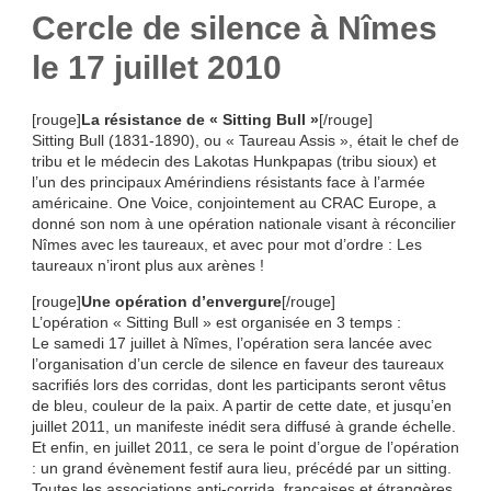
Cercle de silence à Nîmes
le 17 juillet 2010
[rouge]
La résistance de « Sitting Bull »
[/rouge]
Sitting Bull (1831-1890), ou « Taureau Assis », était le chef de
tribu et le médecin des Lakotas Hunkpapas (tribu sioux) et
l’un des principaux Amérindiens résistants face à l’armée
américaine. One Voice, conjointement au CRAC Europe, a
donné son nom à une opération nationale visant à réconcilier
Nîmes avec les taureaux, et avec pour mot d’ordre : Les
taureaux n’iront plus aux arènes !
[rouge]
Une opération d’envergure
[/rouge]
L’opération « Sitting Bull » est organisée en 3 temps :
Le samedi 17 juillet à Nîmes, l’opération sera lancée avec
l’organisation d’un cercle de silence en faveur des taureaux
sacrifiés lors des corridas, dont les participants seront vêtus
de bleu, couleur de la paix. A partir de cette date, et jusqu’en
juillet 2011, un manifeste inédit sera diffusé à grande échelle.
Et enfin, en juillet 2011, ce sera le point d’orgue de l’opération
: un grand évènement festif aura lieu, précédé par un sitting.
Toutes les associations anti-corrida, françaises et étrangères