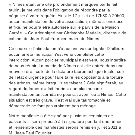
« Nîmes étant une cité profondément marquée par le fait
taurin, je me vois dans l’obligation de répondre par la
négative à votre requête. Ainsi le 17 juillet de 17h30 à 20h00,
aucun manifestation de votre association, même silencieuse
et fixe, ne pourra être autorisée sur le parvis de la Maison
Carrée. » Courrier signé par Christophe Madalle, directeur de
cabinet de Jean-Paul Fournier, maire de Nîmes.
Ce courrier d’intimidation n’a aucune valeur légale. D’ailleurs
aucun arrêté municipal n’est venu compléter cette
interdiction. Aucun policier municipal n’est venu nous interdire
de nous réunir. La mairie de Nîmes est-elle entrée dans une
nouvelle ère : celle de la dictature tauromachique totale, celle
de l’état d’urgence pour faire taire les opposants à la torture
des arènes, même lorsqu’ils se taisent ? Cela signifierait, au
regard du fameux « fait taurin » que plus aucune
manifestation anticorrida ne pourrait avoir lieu à Nîmes. Cette
situation est très grave. Il est vrai que tauromachie et
démocratie ne font pas vraiment bon ménage.
Notre manifeste a été signé par plusieurs centaines de
passants. Il sera proposé à la signature pendant une année
et l’ensemble des manifestes serons remis en juillet 2011 à
M. Jean-Paul Fournier.