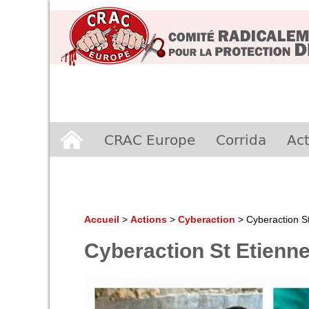
Aller
CRAC Europe
Corrida
Act
au
contenu
Accueil
>
Actions
>
Cyberaction
>
Cyberaction S
Cyberaction St Etienn