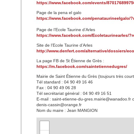
https://www.facebook.com/
events/87017689975
Page de la pena el galo
https://www.facebook.com/
penataurineelgalo/
?
Page de l’Ecole Taurine d’Arles
https://www.facebook.com/
Ecoletaurinearles/
?r
Site de l’Ecole Taurine d’Arles
http://www.denfert.com/
alternative/dossiers/
eco
La page FB de St Étienne de Grès :
https://m.facebook.com/
saintetiennedugres/
Mairie de Saint Étienne du Grès (toujours très court
Tél standard : 04 90 49 16 46
Fax : 04 90 49 06 28
Tél secrétariat général : 04 90 49 16 51
E-mail : saint-etienne-du-gres.mair
ie@wanadoo.fr 
denis-cassin@orange.fr
Nom du maire : Jean MANGION
+