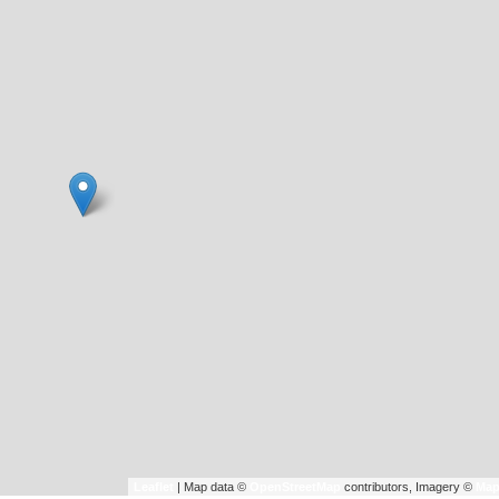
Leaflet
| Map data ©
OpenStreetMap
contributors, Imagery ©
Map