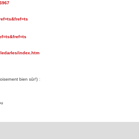
6967
ref=ts&fref=ts
ef=ts&fref=ts
ledarles/index.htm
oisement bien sûr!) :
ou