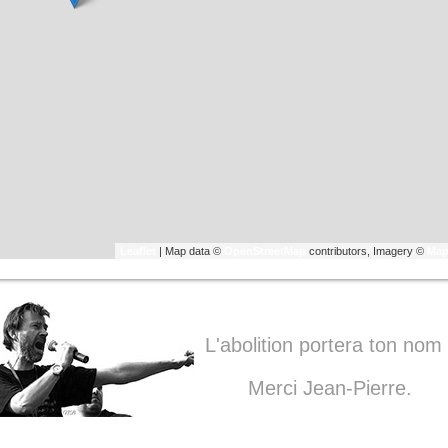
Leaflet
| Map data ©
OpenStreetMap
contributors, Imagery ©
Map
L'abolition portera ton nom 
Merci Jean-Pierre.