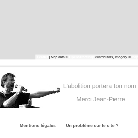
Leaflet
| Map data ©
OpenStreetMap
contributors, Imagery ©
Map
L'abolition portera ton nom 
Merci Jean-Pierre.
Mentions légales
-
Un problème sur le site ?