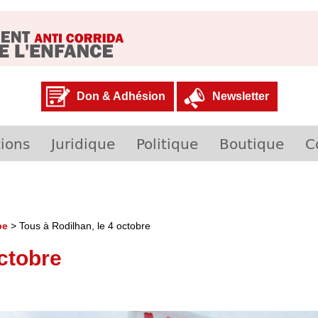
Don & Adhésion
Newsletter
ions
Juridique
Politique
Boutique
C
pe
>
Tous à Rodilhan, le 4 octobre
octobre