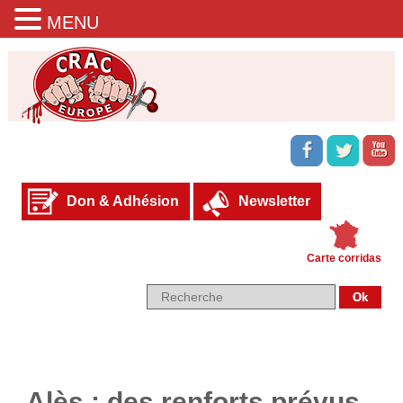
MENU
Don & Adhésion
Newsletter
Carte corridas
Alès : des renforts prévus