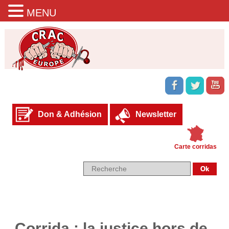
MENU
Don & Adhésion
Newsletter
Carte corridas
Corrida : la justice hors de