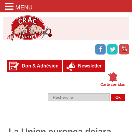
MENU
Don & Adhésion
Newsletter
Carte corridas
La Union europea dejara