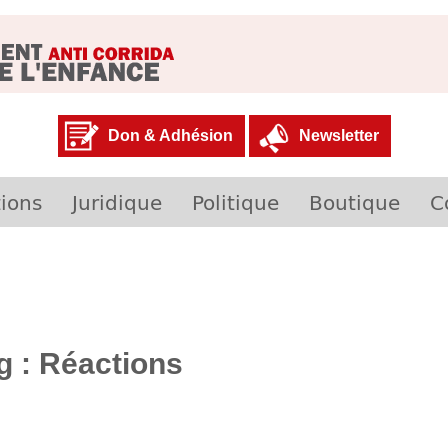
Don & Adhésion
Newsletter
ions
Juridique
Politique
Boutique
C
g : Réactions