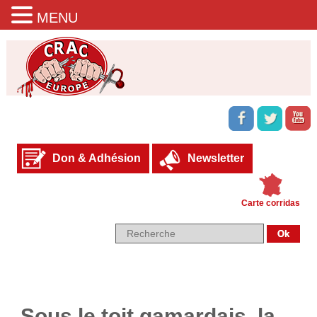
MENU
Don & Adhésion
Newsletter
Carte corridas
Sous le toit gamardais, la