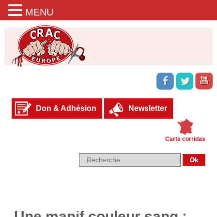
MENU
Don & Adhésion
Newsletter
Carte corridas
Une manif couleur sang :