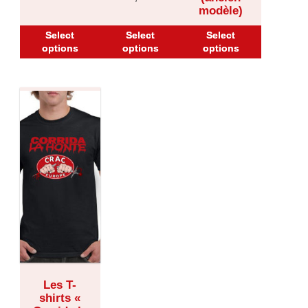
modèle)
10,00
€
Select
Select
Select
options
options
options
Les T-
shirts «