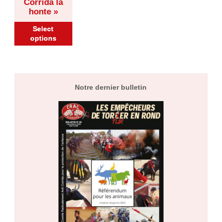
Corrida la
honte »
15,00
€
Select
options
Notre dernier bulletin