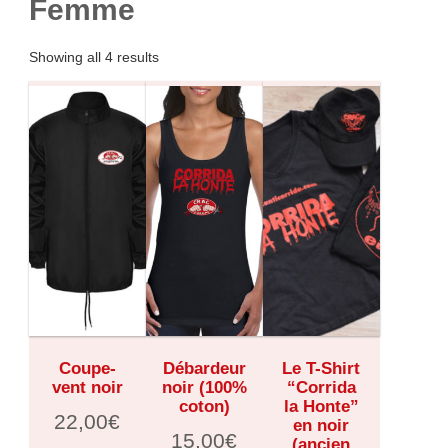
Femme
Showing all 4 results
Coupe-
Débardeur
Le T-Shirt
vent noir
noir (100%
“Corrida
coton)
la Honte”
22,00
€
en noir
15,00
€
(ancien