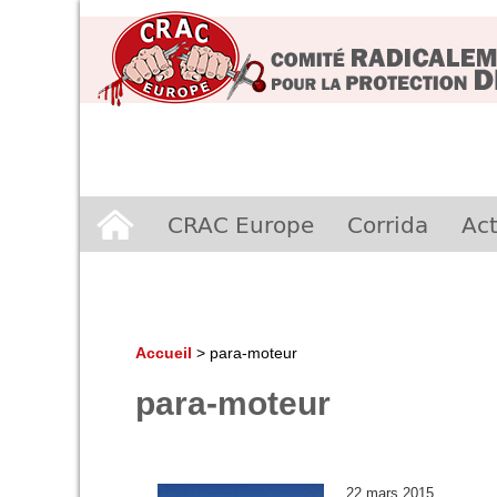
Aller
CRAC Europe
Corrida
Act
au
contenu
Accueil
>
para-moteur
para-moteur
22 mars 2015