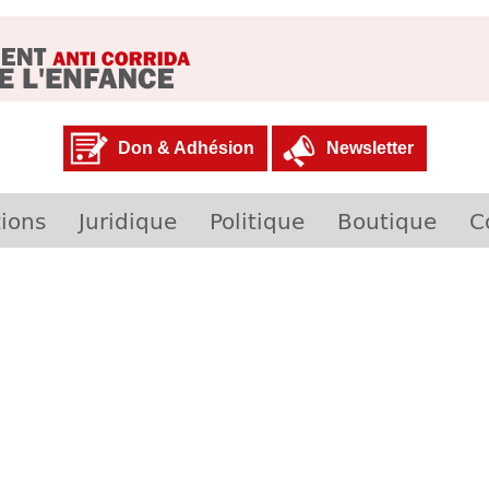
Don & Adhésion
Newsletter
ions
Juridique
Politique
Boutique
C