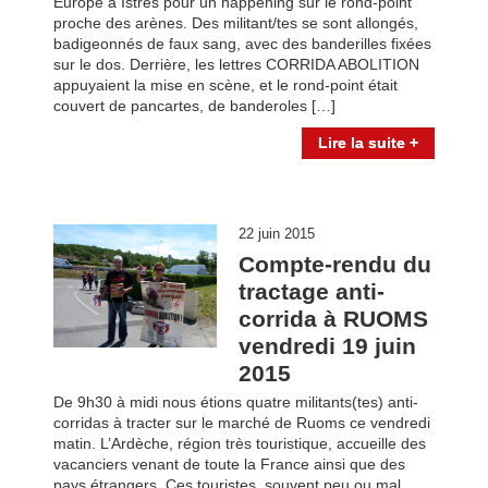
Europe à Istres pour un happening sur le rond-point
proche des arènes. Des militant/tes se sont allongés,
badigeonnés de faux sang, avec des banderilles fixées
sur le dos. Derrière, les lettres CORRIDA ABOLITION
appuyaient la mise en scène, et le rond-point était
couvert de pancartes, de banderoles […]
Lire la suite +
22 juin 2015
Compte-rendu du
tractage anti-
corrida à RUOMS
vendredi 19 juin
2015
De 9h30 à midi nous étions quatre militants(tes) anti-
corridas à tracter sur le marché de Ruoms ce vendredi
matin. L’Ardèche, région très touristique, accueille des
vacanciers venant de toute la France ainsi que des
pays étrangers. Ces touristes, souvent peu ou mal