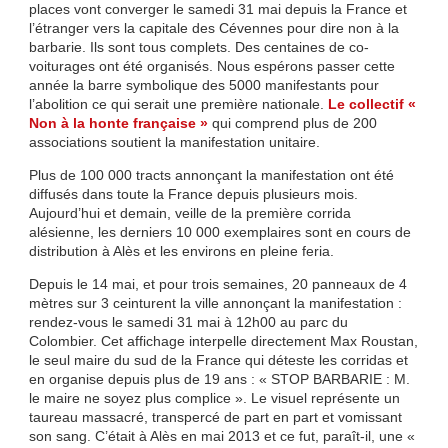
places vont converger le samedi 31 mai depuis la France et
l’étranger vers la capitale des Cévennes pour dire non à la
barbarie. Ils sont tous complets. Des centaines de co-
voiturages ont été organisés. Nous espérons passer cette
année la barre symbolique des 5000 manifestants pour
l’abolition ce qui serait une première nationale.
Le collectif «
Non à la honte française »
qui comprend plus de 200
associations soutient la manifestation unitaire.
Plus de 100 000 tracts annonçant la manifestation ont été
diffusés dans toute la France depuis plusieurs mois.
Aujourd’hui et demain, veille de la première corrida
alésienne, les derniers 10 000 exemplaires sont en cours de
distribution à Alès et les environs en pleine feria.
Depuis le 14 mai, et pour trois semaines, 20 panneaux de 4
mètres sur 3 ceinturent la ville annonçant la manifestation :
rendez-vous le samedi 31 mai à 12h00 au parc du
Colombier. Cet affichage interpelle directement Max Roustan,
le seul maire du sud de la France qui déteste les corridas et
en organise depuis plus de 19 ans : « STOP BARBARIE : M.
le maire ne soyez plus complice ». Le visuel représente un
taureau massacré, transpercé de part en part et vomissant
son sang. C’était à Alès en mai 2013 et ce fut, paraît-il, une «