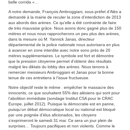
belle corrida »…
A notre demande, François Ambroggiani, sous-préfet d’Alès a
demandé à la mairie de reculer la zone d’interdiction de 2013
aux abords des arènes. Ce qu’elle a été contrainte de faire
de très mauvaise grâce. Nous avons donc gagné plus de 150
mètres et nous nous rapprocherons un peu plus des arènes,
dans la mesure où M. Yannick Janas, directeur
départemental de la police nationale nous autorisera en plus
à avancer en zone interdite avec notre sono près de 20
mètres supplémentaires. Le symbole est fort et démontre
que la pression citoyenne permet d’obtenir des résultats
malgré les diktats du lobby des arènes. Nous tenons à
remercier messieurs Ambroggiani et Janas pour la bonne
tenue de ces entretiens à l’issue fructueuse.
Notre objectif reste le même : empêcher le massacre des
innocents, ce que souhaitent 55% des alésiens qui sont pour
l’abolition immédiate (sondage Institut CSA pour le CRAC
Europe, juillet 2012). Puisque la démocratie est en panne,
puisqu’un débat démocratique local ou national est bloqué
par une poignée d’élus aficionados, les citoyens
s’exprimeront le samedi 31 mai. Ce sera un jour plein de
surprises… Toujours pacifiques et non violents. Comme le