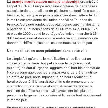
La
grande manifestation unitaire anticorrida
organisée à
l’appel du CRAC Europe avec une vingtaine de partenaires
associatifs de toute taille et de plusieurs nationalités a été, de
très loin, la plus grosse jamais observée dans cette ville dont
la maire est présidente de l’union des Villes Taurines de
France. Alors que rendez-vous était donné aux manifestants
à partir de 15 h, nous étions déjà 600 vers 14 h, 800 à 15 h
et plus de 1000 quand le cortège s’est mis en marche à 16 h
30. Certains journalistes approximatifs se sont contentés de
donner le chiffre le plus bas, cela ne nous surprend pas.
Une mobilisation sans précédent dans cette ville
Le simple fait qu’une telle mobilisation ait eu lieu est un
succès à part entière. Rappelons que le pays était (est
toujours) en état d’urgence, aggravé par l’horrible attentat de
Nice survenu quelques jours auparavant. Le préfet a utilisé
ce prétexte pour nous imposer un parcours réduit et un
horaire écourté. Il lui aurait été difficile de prononcer une
interdiction pure et simple alors qu’il venait d’autoriser le
maintien des fêtes au centre-ville avec cent fois plus de
personnes largement alcoolisées et libres de tout mouvement
le même jour.
En tant qu’organisateurs, nous avons bien entendu refusé