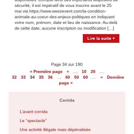
sécurité, il est impératif de vous inscrire avant le 25
mai via https://www.weezevent.com/la-condition-
animale-au-coeur-des-enjeux-politiques en indiquant
votre nom, prénom, date et lieu de naissance. Au-delà
de cette date, aucune inscription ou modification […]
Lire la suite +
Page 34 sur 190
« Première page
«
…
10
20
…
32
33
34
35
36
…
40
50
60
…
»
Dernière
page »
Corrida
L’avant corrida
Le “spectacle”
Une activité illégale mais dépénalisée