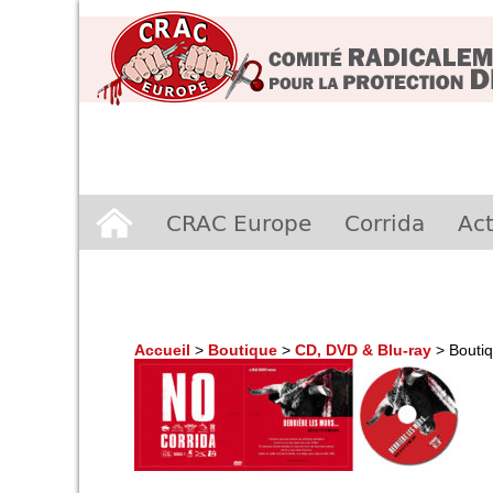
Aller
CRAC Europe
Corrida
Act
au
contenu
Accueil
>
Boutique
>
CD, DVD & Blu-ray
>
Bouti