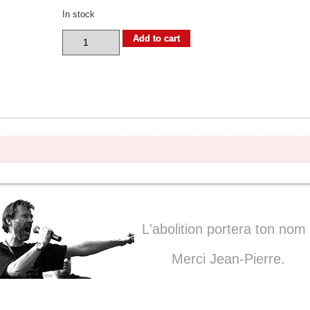
In stock
Derrière
Add to cart
les
murs...
Alès,
les
11
et
12
mai
2013
quantity
L'abolition portera ton nom 
Merci Jean-Pierre.