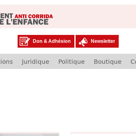
Don & Adhésion
Newsletter
ions
Juridique
Politique
Boutique
C