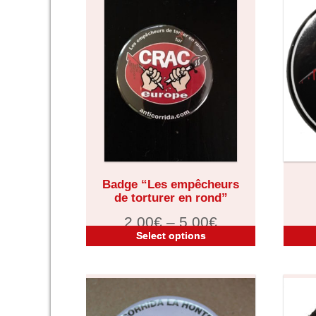
Badge “Les empêcheurs
de torturer en rond”
2,00
€
–
5,00
€
Select options