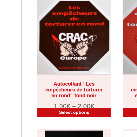
Autocollant “Les
empêcheurs de torturer
em
en rond” fond noir
1,00
€
–
2,00
€
Select options