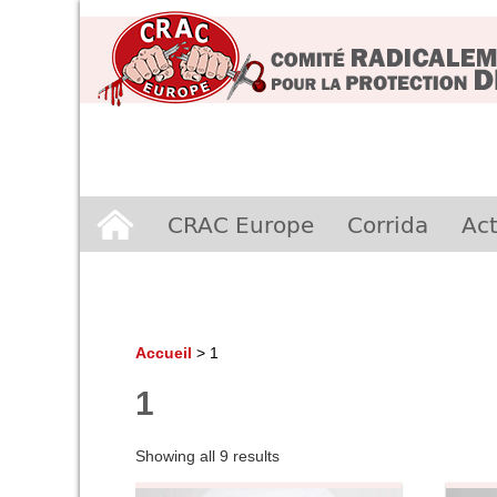
Aller
CRAC Europe
Corrida
Act
au
contenu
Accueil
>
1
1
Showing all 9 results