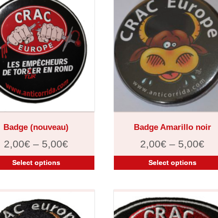
Badge (nouveau)
Badge Amarillo noir
2,00
€
–
5,00
€
2,00
€
–
5,00
€
Select options
Select options