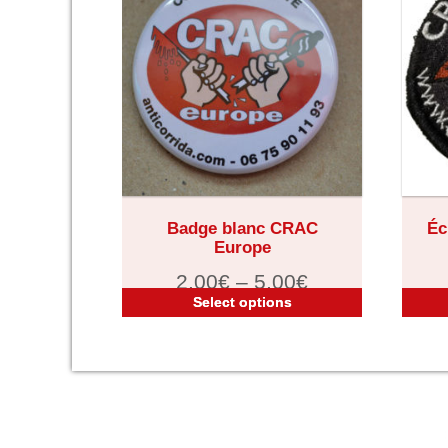
Badge blanc CRAC
Éc
Europe
2,00
€
–
5,00
€
Select options