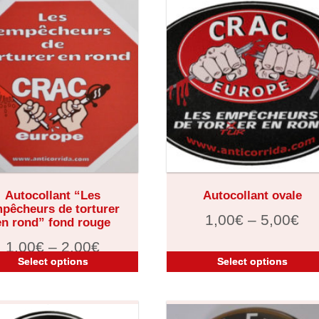
Autocollant “Les
Autocollant ovale
pêcheurs de torturer
1,00
€
–
5,00
€
en rond” fond rouge
1,00
€
–
2,00
€
Select options
Select options