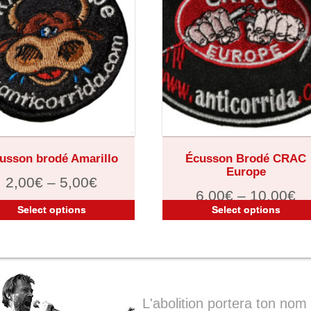
usson brodé Amarillo
Écusson Brodé CRAC
Europe
2,00
€
–
5,00
€
6,00
€
–
10,00
€
Select options
Select options
L'abolition portera ton nom 