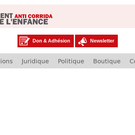
Don & Adhésion
Newsletter
ions
Juridique
Politique
Boutique
C