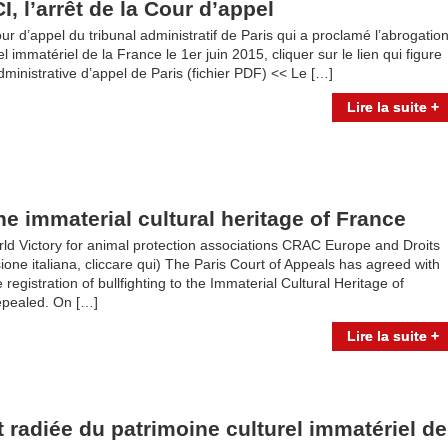
, l’arrêt de la Cour d’appel
our d’appel du tribunal administratif de Paris qui a proclamé l’abrogatio
el immatériel de la France le 1er juin 2015, cliquer sur le lien qui figure
ministrative d’appel de Paris (fichier PDF) << Le […]
Lire la suite +
the immaterial cultural heritage of France
orld Victory for animal protection associations CRAC Europe and Droits
sione italiana, cliccare qui) The Paris Court of Appeals has agreed with
registration of bullfighting to the Immaterial Cultural Heritage of
 repealed. On […]
Lire la suite +
t radiée du patrimoine culturel immatériel de