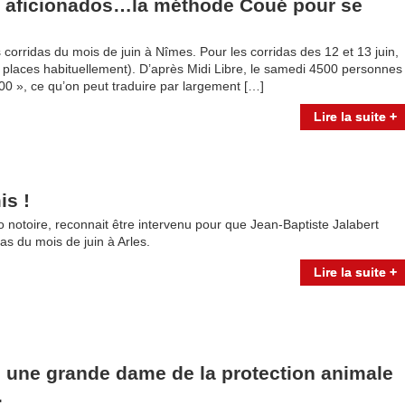
s aficionados…la méthode Coué pour se
 corridas du mois de juin à Nîmes. Pour les corridas des 12 et 13 juin,
0 places habituellement). D’après Midi Libre, le samedi 4500 personnes
00 », ce qu’on peut traduire par largement […]
Lire la suite +
is !
o notoire, reconnait être intervenu pour que Jean-Baptiste Jalabert
das du mois de juin à Arles.
Lire la suite +
, une grande dame de la protection animale
.