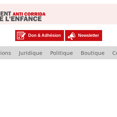
Don & Adhésion
Newsletter
ions
Juridique
Politique
Boutique
C