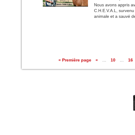
Nous avons appris ave
C.H.E.V.A.L, survenu 
animale et a sauvé d
« Première page
«
…
10
…
16